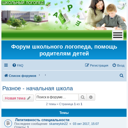
Форум школьного логопеда, помощь
родителям детей
FAQ
Регистрация
Вход
П
Список форумов
о
Разное - начальная школа
и
Поиск
Расширенный пои
с
Новая тема
к
2 темы • Страница
1
из
1
Темы
Легитивность специальности
Последнее сообщение
skameykin22
«
03 окт 2017, 15:07
Ответы:
1