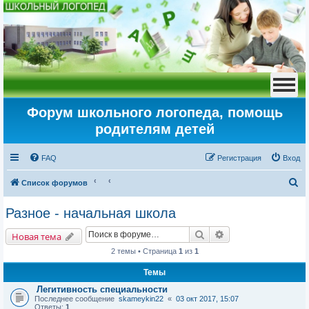
Форум школьного логопеда, помощь
родителям детей
FAQ
Регистрация
Вход
П
Список форумов
о
Разное - начальная школа
и
Поиск
Расширенный пои
с
Новая тема
к
2 темы • Страница
1
из
1
Темы
Легитивность специальности
Последнее сообщение
skameykin22
«
03 окт 2017, 15:07
Ответы:
1