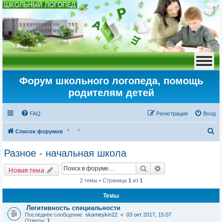
Форум школьного логопеда, помощь
родителям детей
FAQ
Регистрация
Вход
П
Список форумов
о
Разное - начальная школа
и
Поиск
Расширенный пои
с
Новая тема
к
2 темы • Страница
1
из
1
Темы
Легитивность специальности
Последнее сообщение
skameykin22
«
03 окт 2017, 15:07
Ответы:
1