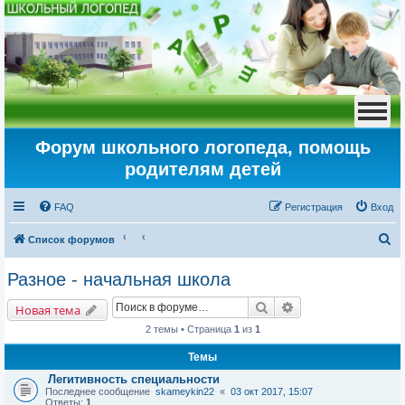
Форум школьного логопеда, помощь
родителям детей
FAQ
Регистрация
Вход
П
Список форумов
о
Разное - начальная школа
и
Поиск
Расширенный пои
с
Новая тема
к
2 темы • Страница
1
из
1
Темы
Легитивность специальности
Последнее сообщение
skameykin22
«
03 окт 2017, 15:07
Ответы:
1