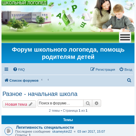
Форум школьного логопеда, помощь
родителям детей
FAQ
Регистрация
Вход
П
Список форумов
о
Разное - начальная школа
и
Поиск
Расширенный пои
с
Новая тема
к
2 темы • Страница
1
из
1
Темы
Легитивность специальности
Последнее сообщение
skameykin22
«
03 окт 2017, 15:07
Ответы:
1