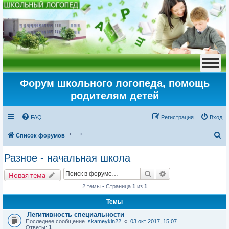
Форум школьного логопеда, помощь
родителям детей
FAQ
Регистрация
Вход
П
Список форумов
о
Разное - начальная школа
и
Поиск
Расширенный пои
с
Новая тема
к
2 темы • Страница
1
из
1
Темы
Легитивность специальности
Последнее сообщение
skameykin22
«
03 окт 2017, 15:07
Ответы:
1