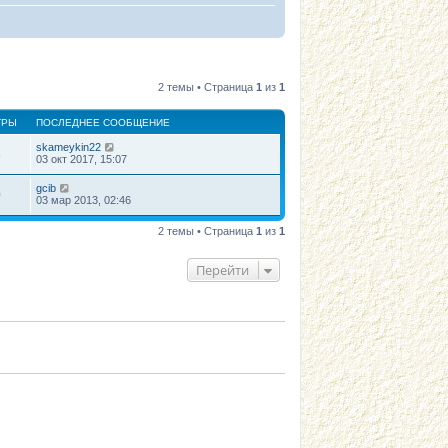
2 темы • Страница
1
из
1
ТРЫ
ПОСЛЕДНЕЕ СООБЩЕНИЕ
skameykin22
8
03 окт 2017, 15:07
gcib
0
03 мар 2013, 02:46
2 темы • Страница
1
из
1
Перейти