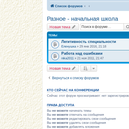
Список форумов
Разное - начальная школа
Новая тема
ТЕМЫ
Легитивность специальности
Eленушка
» 29 янв 2016, 21:18
Работа над ошибками
nika2011
» 21 ноя 2011, 21:47
Новая тема
Вернуться к списку форумов
КТО СЕЙЧАС НА КОНФЕРЕНЦИИ
Сейчас этот форум просматривают: нет зарегистриров
ПРАВА ДОСТУПА
Вы
не можете
начинать темы
Вы
не можете
отвечать на сообщения
Вы
не можете
редактировать свои сообщения
Вы
не можете
удалять свои сообщения
Вы
не можете
добавлять вложения