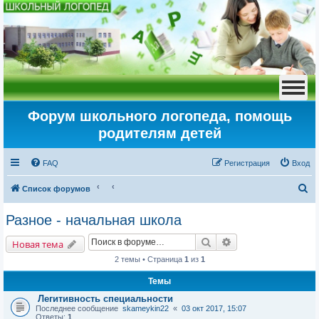
Форум школьного логопеда, помощь
родителям детей
FAQ
Регистрация
Вход
П
Список форумов
о
Разное - начальная школа
и
Поиск
Расширенный пои
с
Новая тема
к
2 темы • Страница
1
из
1
Темы
Легитивность специальности
Последнее сообщение
skameykin22
«
03 окт 2017, 15:07
Ответы:
1