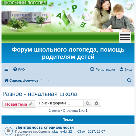
Форум школьного логопеда, помощь
родителям детей
FAQ
Регистрация
Вход
П
Список форумов
о
Разное - начальная школа
и
Поиск
Расширенный пои
с
Новая тема
к
2 темы • Страница
1
из
1
Темы
Легитивность специальности
Последнее сообщение
skameykin22
«
03 окт 2017, 15:07
Ответы:
1